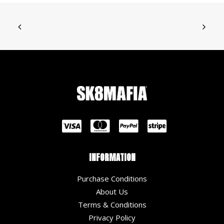
INFORMATION
Purchase Conditions
About Us
Terms & Conditions
Privacy Policy