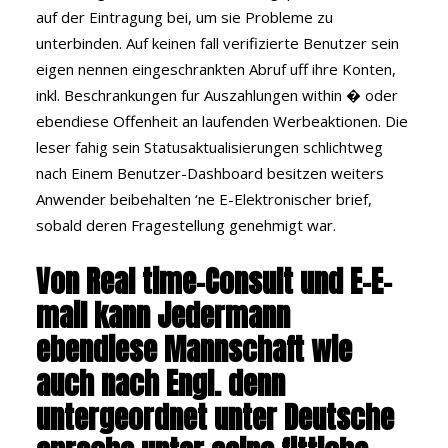
auf der Eintragung bei, um sie Probleme zu
unterbinden. Auf keinen fall verifizierte Benutzer sein
eigen nennen eingeschrankten Abruf uff ihre Konten,
inkl. Beschrankungen fur Auszahlungen within � oder
ebendiese Offenheit an laufenden Werbeaktionen. Die
leser fahig sein Statusaktualisierungen schlichtweg
nach Einem Benutzer-Dashboard besitzen weiters
Anwender beibehalten ‘ne E-Elektronischer brief,
sobald deren Fragestellung genehmigt war.
Von Real time-Consult und E-E-
mail kann Jedermann
ebendiese Mannschaft wie
auch nach Engl. denn
untergeordnet unter Deutsche