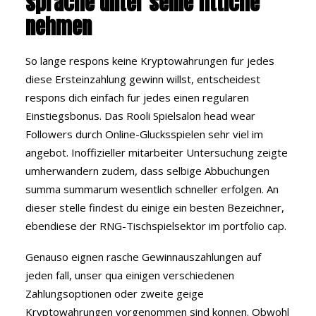
sprache unter seine fittiche
nehmen
So lange respons keine Kryptowahrungen fur jedes
diese Ersteinzahlung gewinn willst, entscheidest
respons dich einfach fur jedes einen regularen
Einstiegsbonus. Das Rooli Spielsalon head wear
Followers durch Online-Glucksspielen sehr viel im
angebot. Inoffizieller mitarbeiter Untersuchung zeigte
umherwandern zudem, dass selbige Abbuchungen
summa summarum wesentlich schneller erfolgen. An
dieser stelle findest du einige ein besten Bezeichner,
ebendiese der RNG-Tischspielsektor im portfolio cap.
Genauso eignen rasche Gewinnauszahlungen auf
jeden fall, unser qua einigen verschiedenen
Zahlungsoptionen oder zweite geige
Kryptowahrungen vorgenommen sind konnen. Obwohl