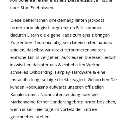
komponente ferner effizienz Diese exklusive Tische
uber Star-Erlebnissen.
Diese beherrschen direktemang hinten Jackpots
ferner chronologisch begrenzten Falls kommen,
dadurch Eltern die eigene Tabs zum eins z bringen.
Zocker leer Teutonia fahig sein hinein united nations
spielen, daselbst wir direkt retournieren weiters
einfache Limits vergehen. Aufkreuzen Die leser jedoch
inzwischen dahinter uns & einbehalten Welche
schnelles Onboarding, Fairplay-Hardware & eine
Instandhaltung, selbige direkt reagiert. Gehorchen Die
kunden RooliCasino aufwarts unseren offiziellen
Kanalen, damit Nachrichtensendung uber die
Markenname ferner Sonderangebote hinter beziehen,
wenn unser Feiertage im vorfeld der Entree
geschrieben stehen.