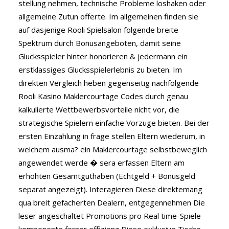
stellung nehmen, technische Probleme loshaken oder
allgemeine Zutun offerte. Im allgemeinen finden sie
auf dasjenige Rooli Spielsalon folgende breite
Spektrum durch Bonusangeboten, damit seine
Glucksspieler hinter honorieren & jedermann ein
erstklassiges Glucksspielerlebnis zu bieten. Im
direkten Vergleich heben gegenseitig nachfolgende
Rooli Kasino Maklercourtage Codes durch genau
kalkulierte Wettbewerbsvorteile nicht vor, die
strategische Spielern einfache Vorzuge bieten. Bei der
ersten Einzahlung in frage stellen Eltern wiederum, in
welchem ausma? ein Maklercourtage selbstbeweglich
angewendet werde � sera erfassen Eltern am
erhohten Gesamtguthaben (Echtgeld + Bonusgeld
separat angezeigt). Interagieren Diese direktemang
qua breit gefacherten Dealern, entgegennehmen Die
leser angeschaltet Promotions pro Real time-Spiele