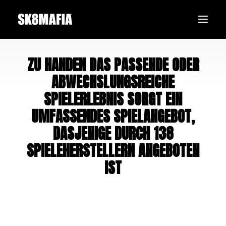
ZU HANDEN DAS PASSENDE ODER
SHOP
ABWECHSLUNGSREICHE
TEAM
SPIELERLEBNIS SORGT EIN
BLACK FRIDAY
UMFASSENDES SPIELANGEBOT,
SEARCH
DASJENIGE DURCH 138
LOGIN / REGISTER
SPIELEHERSTELLERN ANGEBOTEN
IST