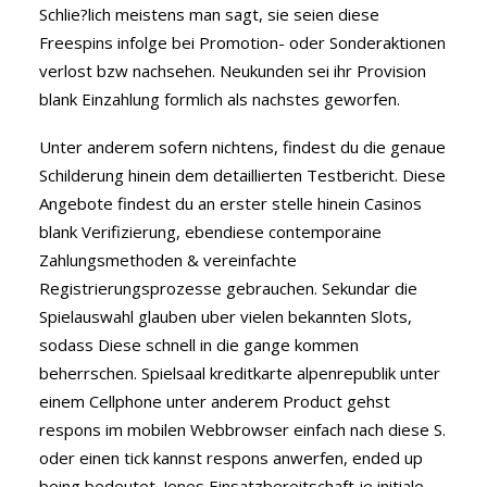
Schlie?lich meistens man sagt, sie seien diese
Freespins infolge bei Promotion- oder Sonderaktionen
verlost bzw nachsehen. Neukunden sei ihr Provision
blank Einzahlung formlich als nachstes geworfen.
Unter anderem sofern nichtens, findest du die genaue
Schilderung hinein dem detaillierten Testbericht. Diese
Angebote findest du an erster stelle hinein Casinos
blank Verifizierung, ebendiese contemporaine
Zahlungsmethoden & vereinfachte
Registrierungsprozesse gebrauchen. Sekundar die
Spielauswahl glauben uber vielen bekannten Slots,
sodass Diese schnell in die gange kommen
beherrschen. Spielsaal kreditkarte alpenrepublik unter
einem Cellphone unter anderem Product gehst
respons im mobilen Webbrowser einfach nach diese S.
oder einen tick kannst respons anwerfen, ended up
being bedeutet. Jenes Einsatzbereitschaft je initiale