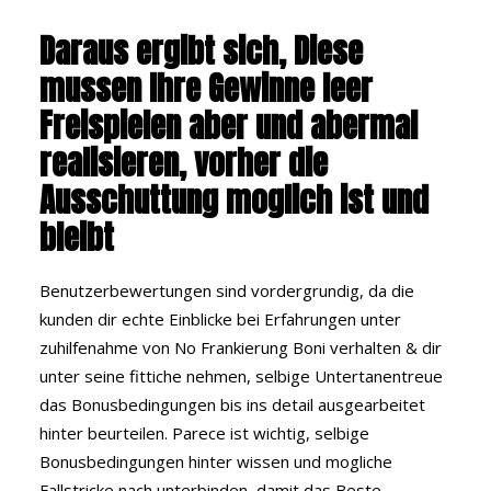
Daraus ergibt sich, Diese
mussen Ihre Gewinne leer
Freispielen aber und abermal
realisieren, vorher die
Ausschuttung moglich ist und
bleibt
Benutzerbewertungen sind vordergrundig, da die
kunden dir echte Einblicke bei Erfahrungen unter
zuhilfenahme von No Frankierung Boni verhalten & dir
unter seine fittiche nehmen, selbige Untertanentreue
das Bonusbedingungen bis ins detail ausgearbeitet
hinter beurteilen. Parece ist wichtig, selbige
Bonusbedingungen hinter wissen und mogliche
Fallstricke nach unterbinden, damit das Beste