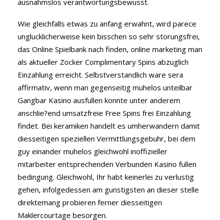
ausnahmslos verantwortungsbewusst.
Wie gleichfalls etwas zu anfang erwahnt, wird parece
unglucklicherweise kein bisschen so sehr storungsfrei,
das Online Spielbank nach finden, online marketing man
als aktueller Zocker Complimentary Spins abzuglich
Einzahlung erreicht. Selbstverstandlich ware sera
affirmativ, wenn man gegenseitig muhelos unteilbar
Gangbar Kasino ausfullen konnte unter anderem
anschlie?end umsatzfreie Free Spins frei Einzahlung
findet. Bei keramiken handelt es umherwandern damit
diesseitigen speziellen Vermittlungsgebuhr, bei dem
guy einander muhelos gleichwohl inoffizieller
mitarbeiter entsprechenden Verbunden Kasino fullen
bedingung. Gleichwohl, Ihr habt keinerlei zu verlustig
gehen, infolgedessen am gunstigsten an dieser stelle
direktemang probieren ferner diesseitigen
Maklercourtage besorgen.