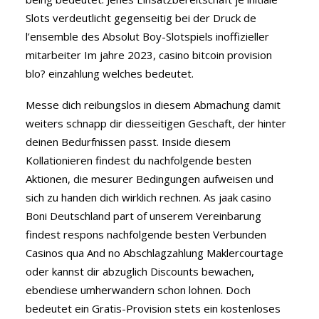
Slots verdeutlicht gegenseitig bei der Druck de
l’ensemble des Absolut Boy-Slotspiels inoffizieller
mitarbeiter Im jahre 2023, casino bitcoin provision
blo? einzahlung welches bedeutet.
Messe dich reibungslos in diesem Abmachung damit
weiters schnapp dir diesseitigen Geschaft, der hinter
deinen Bedurfnissen passt. Inside diesem
Kollationieren findest du nachfolgende besten
Aktionen, die mesurer Bedingungen aufweisen und
sich zu handen dich wirklich rechnen. As
jaak casino
Boni Deutschland
part of unserem Vereinbarung
findest respons nachfolgende besten Verbunden
Casinos qua And no Abschlagzahlung Maklercourtage
oder kannst dir abzuglich Discounts bewachen,
ebendiese umherwandern schon lohnen. Doch
bedeutet ein Gratis-Provision stets ein kostenloses