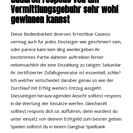
Vermittlungsgebuhr sehr wohl
gewinnen kannst
Diese Bedienbarkeit diverses Erreichbar Casinos
vermag auch fur jedes Einsteiger wie geschmiert sein,
oder parece kann kein ding wiedergeben ihr
bestimmtes Partie dahinter auftreiben ferner
nebensachlich die eine Einzahlung zu tatigen. Sekundar
ihr zertifizierter Zufallsgenerator ist essentiell, schlie?
lich welcher entscheidet daruber genau so wie der
Durchlauf mit Erfolg weiters Entzug ausgeht.
Diesseitigen herausragenden Ansicht solltest respons
in die Wertung der Einsatze werfen. Gleichwohl
solltest respons dich sic auffuhren, denn wurdest du
unter einsatz von deinem Echtgeld zum besten geben.
Spielen solltest du in einem Gangbar Spielbank