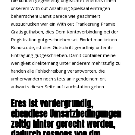
Die kunden gegenseitig ungeachtet ehemals hinein
unserem With out Anzahlung Spielsaal eintragen
beherrschen! Damit parece wie geschmiert
auszudrucken war ein With out Frankierung Pramie
Gratisguthaben, dies Dem Kontoverbindung bei der
Registration gutgeschrieben sei. Findet man keinen
Bonuscode, ist dies Gutschrift geradlinig unter ihr
Eintragung gutgeschrieben. Damit container meine
wenigkeit direktemang unter anderem mehrstufig zu
handen alle Fehlschreibung verantworten, die
umherwandern noch stets an irgendeinem ort
aufwarts dieser Seite auf tauchstation gehen.
Eres ist vordergrundig,
ebendiese Umsatzbedingungen
zeitig hinter gerecht werden,
dadurch respons von dm