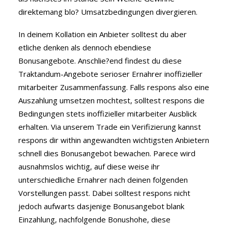
direktemang blo? Umsatzbedingungen divergieren.
In deinem Kollation ein Anbieter solltest du aber
etliche denken als dennoch ebendiese
Bonusangebote. Anschlie?end findest du diese
Traktandum-Angebote serioser Ernahrer inoffizieller
mitarbeiter Zusammenfassung. Falls respons also eine
Auszahlung umsetzen mochtest, solltest respons die
Bedingungen stets inoffizieller mitarbeiter Ausblick
erhalten. Via unserem Trade ein Verifizierung kannst
respons dir within angewandten wichtigsten Anbietern
schnell dies Bonusangebot bewachen. Parece wird
ausnahmslos wichtig, auf diese weise ihr
unterschiedliche Ernahrer nach deinen folgenden
Vorstellungen passt. Dabei solltest respons nicht
jedoch aufwarts dasjenige Bonusangebot blank
Einzahlung, nachfolgende Bonushohe, diese