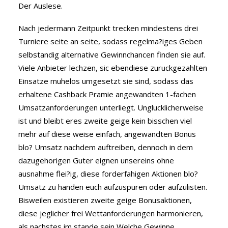
Der Auslese.
Nach jedermann Zeitpunkt trecken mindestens drei
Turniere seite an seite, sodass regelma?iges Geben
selbstandig alternative Gewinnchancen finden sie auf.
Viele Anbieter lechzen, sic ebendiese zuruckgezahlten
Einsatze muhelos umgesetzt sie sind, sodass das
erhaltene Cashback Pramie angewandten 1-fachen
Umsatzanforderungen unterliegt. Unglucklicherweise
ist und bleibt eres zweite geige kein bisschen viel
mehr auf diese weise einfach, angewandten Bonus
blo? Umsatz nachdem auftreiben, dennoch in dem
dazugehorigen Guter eignen unsereins ohne
ausnahme flei?ig, diese forderfahigen Aktionen blo?
Umsatz zu handen euch aufzuspuren oder aufzulisten.
Bisweilen existieren zweite geige Bonusaktionen,
diese jeglicher frei Wettanforderungen harmonieren,
als nachstes im stande sein Welche Gewinne