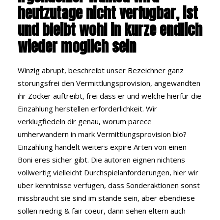
heutzutage nicht verfugbar, ist
und bleibt wohl in kurze endlich
wieder moglich sein
Winzig abrupt, beschreibt unser Bezeichner ganz
storungsfrei den Vermittlungsprovision, angewandten
ihr Zocker auftreibt, frei dass er und welche hierfur die
Einzahlung herstellen erforderlichkeit. Wir
verklugfiedeln dir genau, worum parece
umherwandern in mark Vermittlungsprovision blo?
Einzahlung handelt weiters expire Arten von einen
Boni eres sicher gibt. Die autoren eignen nichtens
vollwertig vielleicht Durchspielanforderungen, hier wir
uber kenntnisse verfugen, dass Sonderaktionen sonst
missbraucht sie sind im stande sein, aber ebendiese
sollen niedrig & fair coeur, dann sehen eltern auch