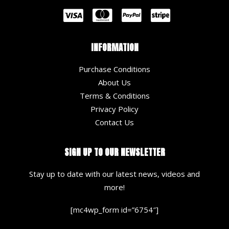
INFORMATION
Purchase Conditions
About Us
Terms & Conditions
Privacy Policy
Contact Us
SIGN UP TO OUR NEWSLETTER
Stay up to date with our latest news, videos and
more!
[mc4wp_form id=”6754″]