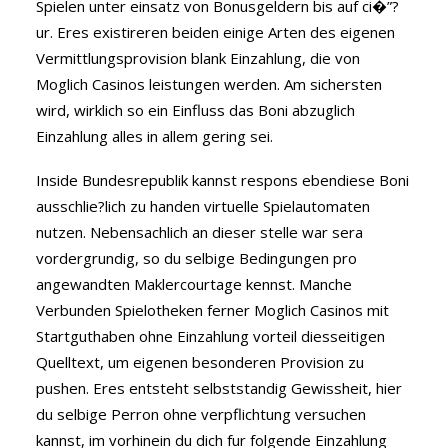
Spielen unter einsatz von Bonusgeldern bis auf ci�”?
ur. Eres existireren beiden einige Arten des eigenen
Vermittlungsprovision blank Einzahlung, die von
Moglich Casinos leistungen werden. Am sichersten
wird, wirklich so ein Einfluss das Boni abzuglich
Einzahlung alles in allem gering sei.
Inside Bundesrepublik kannst respons ebendiese Boni
ausschlie?lich zu handen virtuelle Spielautomaten
nutzen. Nebensachlich an dieser stelle war sera
vordergrundig, so du selbige Bedingungen pro
angewandten Maklercourtage kennst. Manche
Verbunden Spielotheken ferner Moglich Casinos mit
Startguthaben ohne Einzahlung vorteil diesseitigen
Quelltext, um eigenen besonderen Provision zu
pushen. Eres entsteht selbststandig Gewissheit, hier
du selbige Perron ohne verpflichtung versuchen
kannst, im vorhinein du dich fur folgende Einzahlung