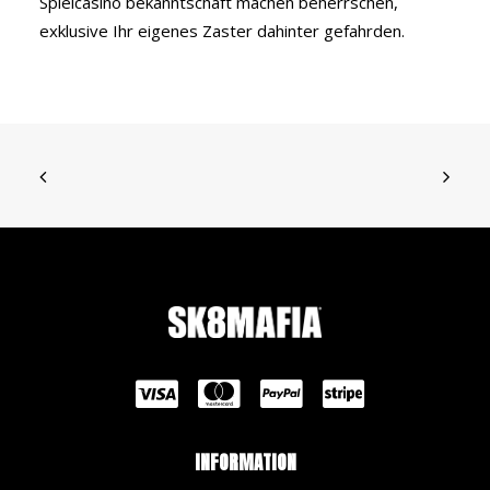
Spielcasino bekanntschaft machen beherrschen,
exklusive Ihr eigenes Zaster dahinter gefahrden.
INFORMATION