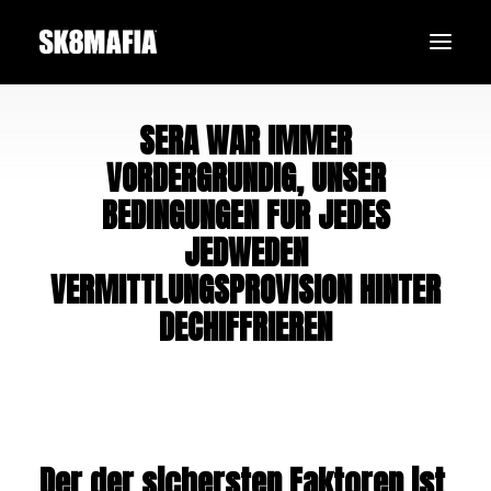
SERA WAR IMMER
SHOP
VORDERGRUNDIG, UNSER
TEAM
BEDINGUNGEN FUR JEDES
BLACK FRIDAY
JEDWEDEN
SEARCH
VERMITTLUNGSPROVISION HINTER
LOGIN / REGISTER
DECHIFFRIEREN
Der der sichersten Faktoren ist