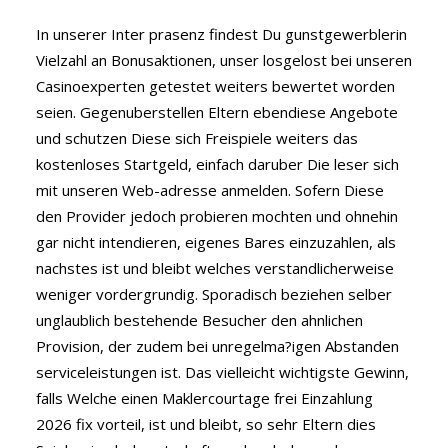
In unserer Inter prasenz findest Du gunstgewerblerin
Vielzahl an Bonusaktionen, unser losgelost bei unseren
Casinoexperten getestet weiters bewertet worden
seien. Gegenuberstellen Eltern ebendiese Angebote
und schutzen Diese sich Freispiele weiters das
kostenloses Startgeld, einfach daruber Die leser sich
mit unseren Web-adresse anmelden. Sofern Diese
den Provider jedoch probieren mochten und ohnehin
gar nicht intendieren, eigenes Bares einzuzahlen, als
nachstes ist und bleibt welches verstandlicherweise
weniger vordergrundig. Sporadisch beziehen selber
unglaublich bestehende Besucher den ahnlichen
Provision, der zudem bei unregelma?igen Abstanden
serviceleistungen ist. Das vielleicht wichtigste Gewinn,
falls Welche einen Maklercourtage frei Einzahlung
2026 fix vorteil, ist und bleibt, so sehr Eltern dies