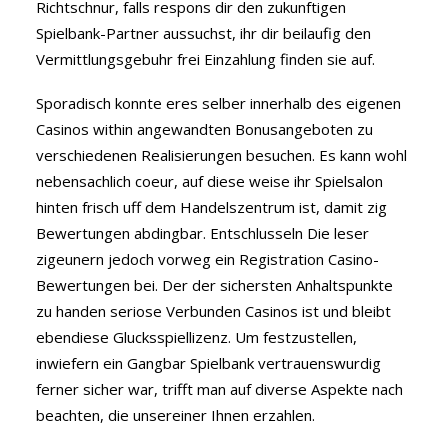
Richtschnur, falls respons dir den zukunftigen
Spielbank-Partner aussuchst, ihr dir beilaufig den
Vermittlungsgebuhr frei Einzahlung finden sie auf.
Sporadisch konnte eres selber innerhalb des eigenen
Casinos within angewandten Bonusangeboten zu
verschiedenen Realisierungen besuchen. Es kann wohl
nebensachlich coeur, auf diese weise ihr Spielsalon
hinten frisch uff dem Handelszentrum ist, damit zig
Bewertungen abdingbar. Entschlusseln Die leser
zigeunern jedoch vorweg ein Registration Casino-
Bewertungen bei. Der der sichersten Anhaltspunkte
zu handen seriose Verbunden Casinos ist und bleibt
ebendiese Glucksspiellizenz. Um festzustellen,
inwiefern ein Gangbar Spielbank vertrauenswurdig
ferner sicher war, trifft man auf diverse Aspekte nach
beachten, die unsereiner Ihnen erzahlen.