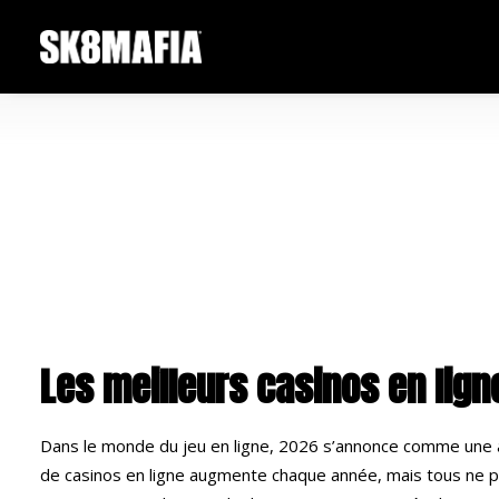
Les meilleurs casinos en lig
Dans le monde du jeu en ligne, 2026 s’annonce comme une a
de casinos en ligne augmente chaque année, mais tous ne peu