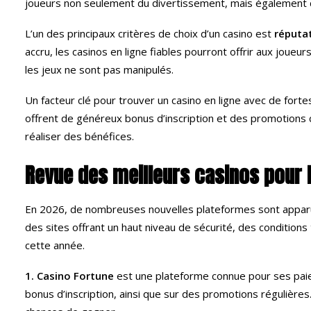
joueurs non seulement du divertissement, mais également 
L’un des principaux critères de choix d’un casino est
réputa
accru, les casinos en ligne fiables pourront offrir aux joueur
les jeux ne sont pas manipulés.
Un facteur clé pour trouver un casino en ligne avec de for
offrent de généreux bonus d’inscription et des promotions
réaliser des bénéfices.
Revue des meilleurs casinos pour 
En 2026, de nombreuses nouvelles plateformes sont apparues 
des sites offrant un haut niveau de sécurité, des condition
cette année.
1. Casino Fortune
est une plateforme connue pour ses pai
bonus d’inscription, ainsi que sur des promotions régulièr