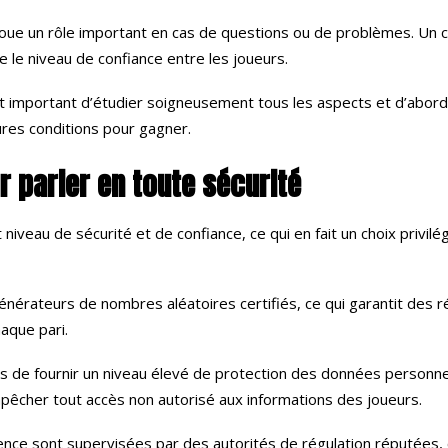
joue un rôle important en cas de questions ou de problèmes. Un c
 le niveau de confiance entre les joueurs.
st important d’étudier soigneusement tous les aspects et d’abor
ures conditions pour gagner.
 parier en toute sécurité
 niveau de sécurité et de confiance, ce qui en fait un choix privi
nérateurs de nombres aléatoires certifiés, ce qui garantit des rés
aque pari.
de fournir un niveau élevé de protection des données personnelles
êcher tout accès non autorisé aux informations des joueurs.
nce sont supervisées par des autorités de régulation réputées, c