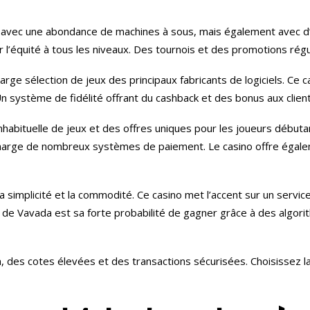
t avec une abondance de machines à sous, mais également avec d’
r l’équité à tous les niveaux. Des tournois et des promotions ré
ge sélection de jeux des principaux fabricants de logiciels. Ce 
 système de fidélité offrant du cashback et des bonus aux clients 
nhabituelle de jeux et des offres uniques pour les joueurs début
 charge de nombreux systèmes de paiement. Le casino offre égal
a simplicité et la commodité. Ce casino met l’accent sur un servic
é de Vavada est sa forte probabilité de gagner grâce à des algo
n, des cotes élevées et des transactions sécurisées. Choisissez 