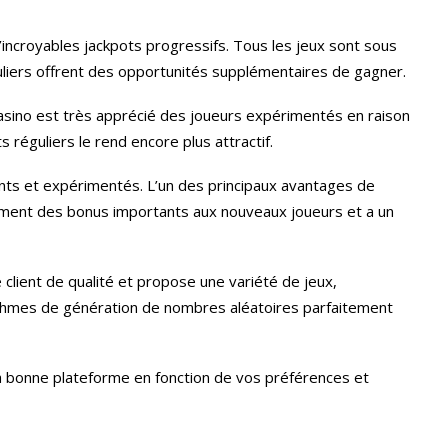
incroyables jackpots progressifs. Tous les jeux sont sous
guliers offrent des opportunités supplémentaires de gagner.
casino est très apprécié des joueurs expérimentés en raison
réguliers le rend encore plus attractif.
ants et expérimentés. L’un des principaux avantages de
ement des bonus importants aux nouveaux joueurs et a un
e client de qualité et propose une variété de jeux,
rithmes de génération de nombres aléatoires parfaitement
la bonne plateforme en fonction de vos préférences et