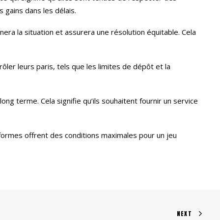
 gains dans les délais.
nera la situation et assurera une résolution équitable. Cela
ler leurs paris, tels que les limites de dépôt et la
g terme. Cela signifie qu’ils souhaitent fournir un service
es-formes offrent des conditions maximales pour un jeu
NEXT