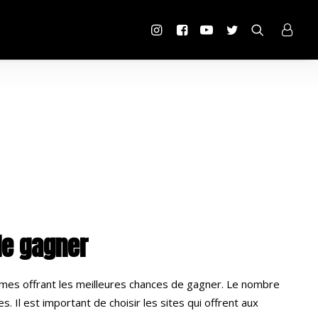
de gagner
rmes offrant les meilleures chances de gagner. Le nombre
Il est important de choisir les sites qui offrent aux