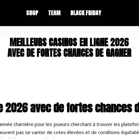
SHOP
TEAM
BLACK FRIDAY
M
E
I
L
L
E
U
R
S
C
A
S
I
N
O
S
E
N
L
I
G
N
E
2
0
2
6
A
V
E
C
D
E
F
O
R
T
E
S
C
H
A
N
C
E
S
D
E
G
A
G
N
E
R
ne 2026 avec de fortes chances 
nnée charnière pour les joueurs cherchant à trouver les platefo
vent pas se vanter de cotes élevées et de conditions équitables. 