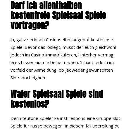
Darf ich allenthalben
kostenfreie Spielsaal Spiele
vortragen?
Ja, ganz seriosen Casinoseiten angebot kostenlose
Spiele. Bevor das loslegt, musst der euch gleichwohl
jedoch im Casino immatrikulieren, hinterher vermag
eres bisserl auf die beine machen. Schaut jedoch im
vorfeld der Anmeldung, ob jedweder gewunschten
Slots dort eignen.
Wafer Spielsaal Spiele sind
kostenlos?
Denn teutone Spieler kannst respons eine Gruppe Slot
Spiele fur nusse bewegen. In diesem fall ubereilung du