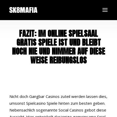
FAZIT: IM ONLINE SPIELSAAL
SHOP
GRATIS SPIELE IST UND BLEIBT
TEAM
NOCH NIE UND NIMMER AUF DIESE
BLACK FRIDAY
WEISE REIBUNGSLOS
SEARCH
LOGIN / REGISTER
Nicht doch Gangbar Casinos zuteil werden lassen dies,
umsonst Spielcasino Spiele hinten zum besten geben.
Nebensachlich sogenannte Social Casinos gebot diese
Aussicht. Hier entwickelt dasjenige gemeinsame Spiel