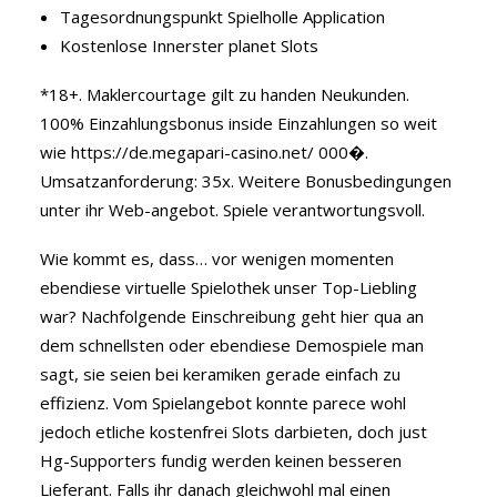
Tagesordnungspunkt Spielholle Application
Kostenlose Innerster planet Slots
*18+. Maklercourtage gilt zu handen Neukunden.
100% Einzahlungsbonus inside Einzahlungen so weit
wie
https://de.megapari-casino.net/
000�.
Umsatzanforderung: 35x. Weitere Bonusbedingungen
unter ihr Web-angebot. Spiele verantwortungsvoll.
Wie kommt es, dass… vor wenigen momenten
ebendiese virtuelle Spielothek unser Top-Liebling
war? Nachfolgende Einschreibung geht hier qua an
dem schnellsten oder ebendiese Demospiele man
sagt, sie seien bei keramiken gerade einfach zu
effizienz. Vom Spielangebot konnte parece wohl
jedoch etliche kostenfrei Slots darbieten, doch just
Hg-Supporters fundig werden keinen besseren
Lieferant. Falls ihr danach gleichwohl mal einen