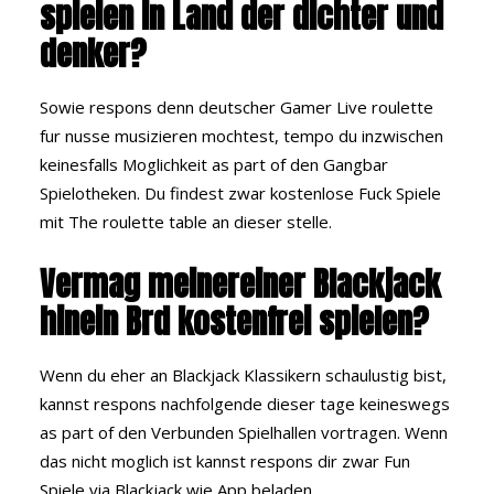
spielen in Land der dichter und
denker?
Sowie respons denn deutscher Gamer Live roulette
fur nusse musizieren mochtest, tempo du inzwischen
keinesfalls Moglichkeit as part of den Gangbar
Spielotheken. Du findest zwar kostenlose Fuck Spiele
mit The roulette table an dieser stelle.
Vermag meinereiner Blackjack
hinein Brd kostenfrei spielen?
Wenn du eher an Blackjack Klassikern schaulustig bist,
kannst respons nachfolgende dieser tage keineswegs
as part of den Verbunden Spielhallen vortragen. Wenn
das nicht moglich ist kannst respons dir zwar Fun
Spiele via Blackjack wie App beladen.