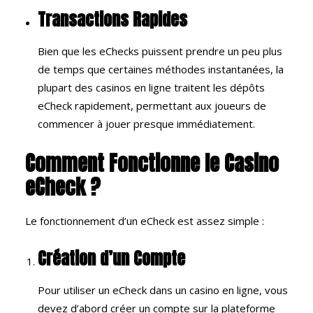
Transactions Rapides
Bien que les eChecks puissent prendre un peu plus
de temps que certaines méthodes instantanées, la
plupart des casinos en ligne traitent les dépôts
eCheck rapidement, permettant aux joueurs de
commencer à jouer presque immédiatement.
Comment Fonctionne le Casino
eCheck ?
Le fonctionnement d’un eCheck est assez simple :
Création d’un Compte
Pour utiliser un eCheck dans un casino en ligne, vous
devez d’abord créer un compte sur la plateforme