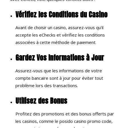
Vérifiez les Conditions du Casino
Avant de choisir un casino, assurez-vous qu’il
accepte les eChecks et vérifiez les conditions
associées à cette méthode de paiement.
Gardez Vos Informations à Jour
Assurez-vous que les informations de votre
compte bancaire sont à jour pour éviter tout
problème lors des transactions.
Utilisez des Bonus
Profitez des promotions et des bonus offerts par
les casinos, comme le
posido casino promo code
,