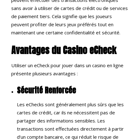
peuvent effectuer des transactions électroniques
sans avoir à utiliser de cartes de crédit ou de services
de paiement tiers. Cela signifie que les joueurs
peuvent profiter de leurs jeux préférés tout en
maintenant une certaine confidentialité et sécurité.
Avantages du Casino eCheck
Utiliser un eCheck pour jouer dans un casino en ligne
présente plusieurs avantages :
Sécurité Renforcée
Les eChecks sont généralement plus sûrs que les
cartes de crédit, car ils ne nécessitent pas de
partager des informations sensibles. Les
transactions sont effectuées directement à partir
d’un compte bancaire, ce qui réduit le risque de