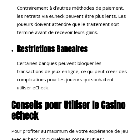
Contrairement à d’autres méthodes de paiement,
les retraits via eCheck peuvent être plus lents. Les
joueurs doivent attendre que le traitement soit
terminé avant de recevoir leurs gains.
Restrictions Bancaires
Certaines banques peuvent bloquer les
transactions de jeux en ligne, ce qui peut créer des
complications pour les joueurs qui souhaitent
utiliser eCheck.
Conseils pour Utiliser le Casino
eCheck
Pour profiter au maximum de votre expérience de jeu
avec eCheck, voici quelques conseils utiles :