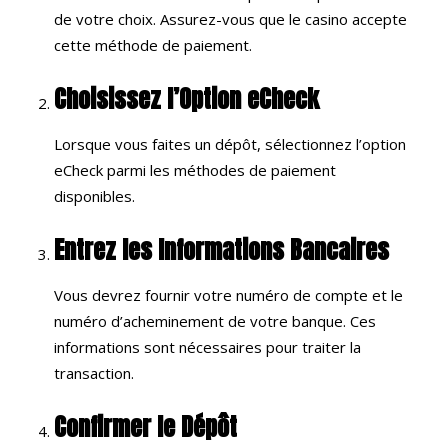
de votre choix. Assurez-vous que le casino accepte
cette méthode de paiement.
Choisissez l’Option eCheck
Lorsque vous faites un dépôt, sélectionnez l’option
eCheck parmi les méthodes de paiement
disponibles.
Entrez les Informations Bancaires
Vous devrez fournir votre numéro de compte et le
numéro d’acheminement de votre banque. Ces
informations sont nécessaires pour traiter la
transaction.
Confirmer le Dépôt