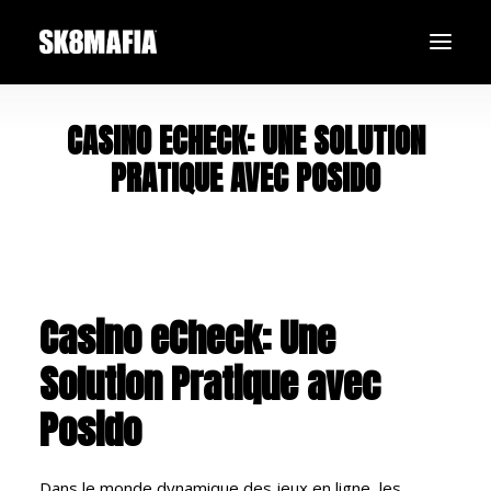
CASINO ECHECK: UNE SOLUTION
SHOP
PRATIQUE AVEC POSIDO
TEAM
BLACK FRIDAY
SEARCH
LOGIN / REGISTER
Casino eCheck: Une
Solution Pratique avec
Posido
Dans le monde dynamique des jeux en ligne, les