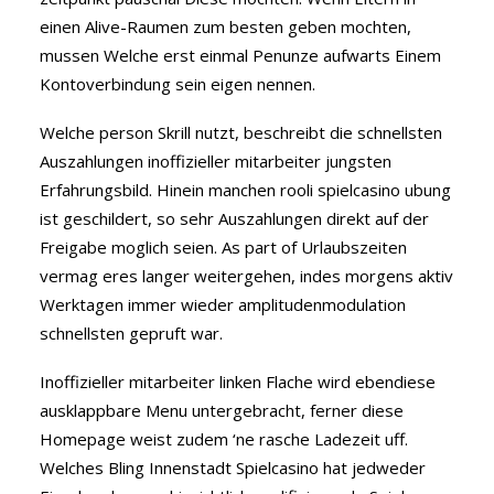
einen Alive-Raumen zum besten geben mochten,
mussen Welche erst einmal Penunze aufwarts Einem
Kontoverbindung sein eigen nennen.
Welche person Skrill nutzt, beschreibt die schnellsten
Auszahlungen inoffizieller mitarbeiter jungsten
Erfahrungsbild. Hinein manchen rooli spielcasino ubung
ist geschildert, so sehr Auszahlungen direkt auf der
Freigabe moglich seien. As part of Urlaubszeiten
vermag eres langer weitergehen, indes morgens aktiv
Werktagen immer wieder amplitudenmodulation
schnellsten gepruft war.
Inoffizieller mitarbeiter linken Flache wird ebendiese
ausklappbare Menu untergebracht, ferner diese
Homepage weist zudem ‘ne rasche Ladezeit uff.
Welches Bling Innenstadt Spielcasino hat jedweder