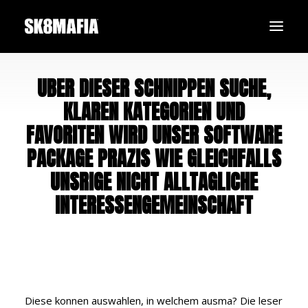
UBER DIESER SCHNIPPEN SUCHE,
SHOP
KLAREN KATEGORIEN UND
TEAM
FAVORITEN WIRD UNSER SOFTWARE
BLACK FRIDAY
PACKAGE PRAZIS WIE GLEICHFALLS
SEARCH
UNSRIGE NICHT ALLTAGLICHE
LOGIN / REGISTER
INTERESSENGEMEINSCHAFT
Diese konnen auswahlen, in welchem ausma? Die leser