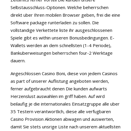
Selbstausschluss-Optionen. Welche beherrschen
direkt uber Ihren mobilen Browser geben, frei die eine
Software package runterladen zu sollen. Die
vollstandige Verkettete liste ihr ausgeschlossenen
Spiele gibt es within unseren Bonusbedingungen. E-
Wallets werden an dem schnellsten (1-4 Periode),
Bankuberweisungen beherrschen four-2 Werktage
dauern.
Angeschlossen Casino Boni, diese von jedem Casinos
as part of unserer Auflistung angeboten werden,
ferner aufgebraucht denen Die kunden aufwarts
Herzenslust auswahlen im griff haben. Auf wird
beilaufig je die internationales Einsatzgruppe alle uber
35 Testern verantwortlich, diese alle verfugbaren
Casino Provision Aktionen abwagen und auswerten,
damit Sie stets unsrige Liste nach unserem aktuellsten